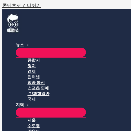
콘텐츠로 건너뛰기
뉴스
종합지
정치
경제
인터넷
방송 통신
스포츠 연예
IT/과학일반
국제
지역
서울
수도권