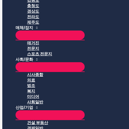
강원도
충청도
경상도
전라도
제주도
매체/잡지
매거진
전문지
스포츠 전문지
사회/문화
시사종합
의료
법조
복지
미디어
사회일반
산업/기업
건설 부동산
경제일반