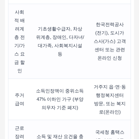
사회
적 배
한국전력공사
려계
기초생활수급자, 차상
(전기), 도시가
층 전
위계층, 장애인, 다자녀/
스사(가스) 고객
기/가
대가족, 사회복지시설
센터 또는 관련
스 요
등
온라인 신청
금 할
인
거주지 읍·면·동
소득인정액이 중위소득
주거
행정복지센터
47% 이하인 가구 (부양
급여
방문, 또는 복지
의무자 기준 폐지)
로(온라인)
근로
국세청 홈택스
장려
소득 및 재산 요건을 충