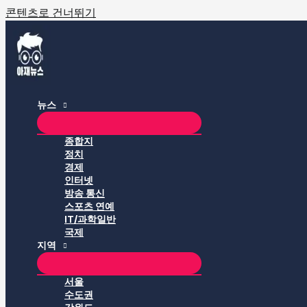
콘텐츠로 건너뛰기
뉴스
종합지
정치
경제
인터넷
방송 통신
스포츠 연예
IT/과학일반
국제
지역
서울
수도권