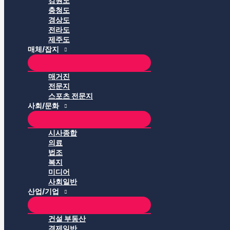
강원도
충청도
경상도
전라도
제주도
매체/잡지
매거진
전문지
스포츠 전문지
사회/문화
시사종합
의료
법조
복지
미디어
사회일반
산업/기업
건설 부동산
경제일반