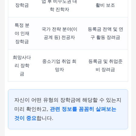
업 후 비수도권 대
장학금
활비 보조
학 진학자
특정 분
국가 전략 분야(이
등록금 전액 및 연
야 인재
공계 등) 전공자
구 활동 장려금
장학금
희망사다
중소기업 취업 희
등록금 및 취업준
리 장학
망자
비 장려금
금
자신이 어떤 유형의 장학금에 해당할 수 있는지
미리 확인하고,
관련 정보를 꼼꼼히 살펴보는
것이 중요
합니다.