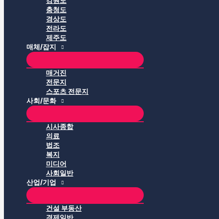
강원도
충청도
경상도
전라도
제주도
매체/잡지
매거진
전문지
스포츠 전문지
사회/문화
시사종합
의료
법조
복지
미디어
사회일반
산업/기업
건설 부동산
경제일반