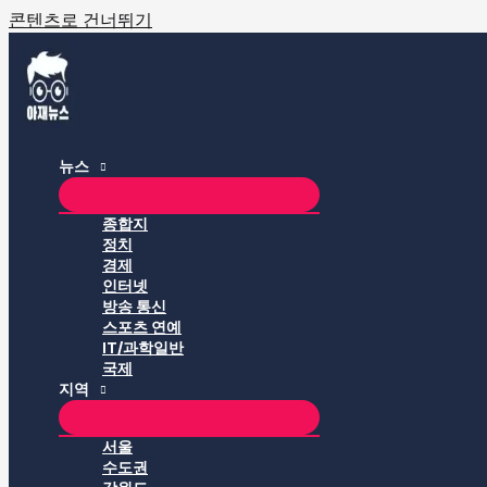
콘텐츠로 건너뛰기
뉴스
종합지
정치
경제
인터넷
방송 통신
스포츠 연예
IT/과학일반
국제
지역
서울
수도권