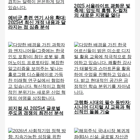
2025 서울라이트 광화문 빛
축제: 압도적 흥행, K-컬처
의 새로운 지평을 열다
예비군 훈련 연기 사유 확대:
2025년 최신 개정 내용과 달
라지는 점 심층 분석
고령화 시대의 필수 동반자:
시니어 디지털 AI 교육과 혁
피지컬 AI, 2025년 글로벌
신적인 돌봄 기술
주도권 경쟁의 최전선 분석