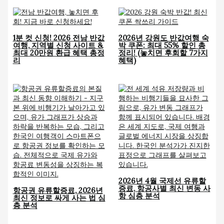
1분 컷 신청! 2026 전남 반값
2026년 강원도 반값여행 숙
여행, 지역별 신청 사이트 &
박 쿠폰: 최대 55% 할인 총
최대 20만원 환급 혜택 총정
정리! (놓치면 후회할 7가지
리
혜택)
2026년 4월 국제선 유류할
증료, 항공사별 최신 변동 사
항공권 유류할증료, 2026년
항 심층 분석
최신 정보로 싸게 사는 법 심
층 분석