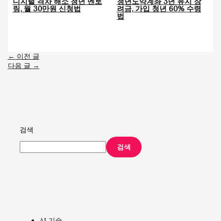
디지털 격차 해소 청년 멘토
청년도약계좌 3년 유지 장
링, 월 30만원 신청법
려금, 가입 청년 60% 수령
법
←
이전 글
다음 글
→
검색
검색
AI 기술