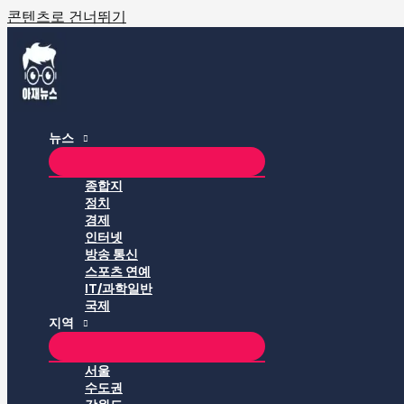
콘텐츠로 건너뛰기
뉴스
종합지
정치
경제
인터넷
방송 통신
스포츠 연예
IT/과학일반
국제
지역
서울
수도권