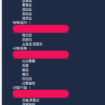
강원도
충청도
경상도
전라도
제주도
매체/잡지
매거진
전문지
스포츠 전문지
사회/문화
시사종합
의료
법조
복지
미디어
사회일반
산업/기업
건설 부동산
경제일반