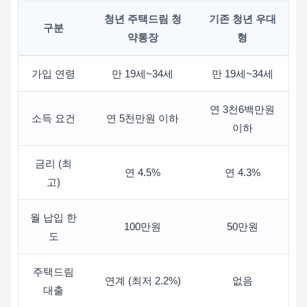
청년 주택드림 청
기존 청년 우대
구분
약통장
형
가입 연령
만 19세~34세
만 19세~34세
연 3천6백만원
소득 요건
연 5천만원 이하
이하
금리 (최
연 4.5%
연 4.3%
고)
월 납입 한
100만원
50만원
도
주택드림
연계 (최저 2.2%)
없음
대출