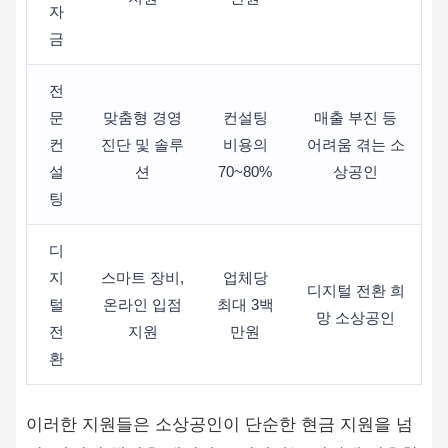
자
금
전
문
맞춤형 경영
컨설팅
매출 부진 등
컨
진단 및 솔루
비용의
어려움 겪는 소
설
션
70~80%
상공인
팅
디
지
스마트 장비,
업체당
디지털 전환 희
털
온라인 입점
최대 3백
망 소상공인
전
지원
만원
환
이러한 지원들은 소상공인이 단순한 현금 지원을 넘