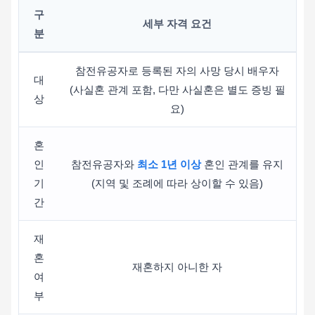
구
세부 자격 요건
분
참전유공자로 등록된 자의 사망 당시 배우자
대
(사실혼 관계 포함, 다만 사실혼은 별도 증빙 필
상
요)
혼
인
참전유공자와
최소 1년 이상
혼인 관계를 유지
기
(지역 및 조례에 따라 상이할 수 있음)
간
재
혼
재혼하지 아니한 자
여
부