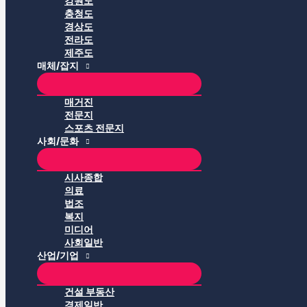
강원도
충청도
경상도
전라도
제주도
매체/잡지
매거진
전문지
스포츠 전문지
사회/문화
시사종합
의료
법조
복지
미디어
사회일반
산업/기업
건설 부동산
경제일반