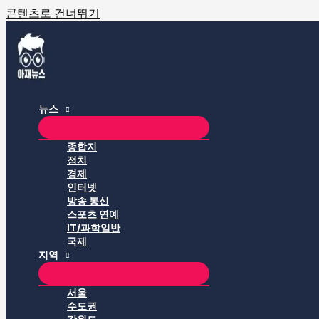
콘텐츠로 건너뛰기
뉴스
종합지
정치
경제
인터넷
방송 통신
스포츠 연예
IT/과학일반
국제
지역
서울
수도권