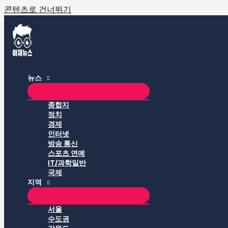
콘텐츠로 건너뛰기
뉴스
종합지
정치
경제
인터넷
방송 통신
스포츠 연예
IT/과학일반
국제
지역
서울
수도권