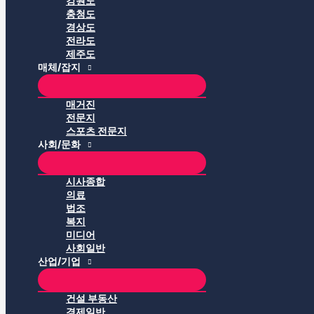
강원도
충청도
경상도
전라도
제주도
매체/잡지
매거진
전문지
스포츠 전문지
사회/문화
시사종합
의료
법조
복지
미디어
사회일반
산업/기업
건설 부동산
경제일반