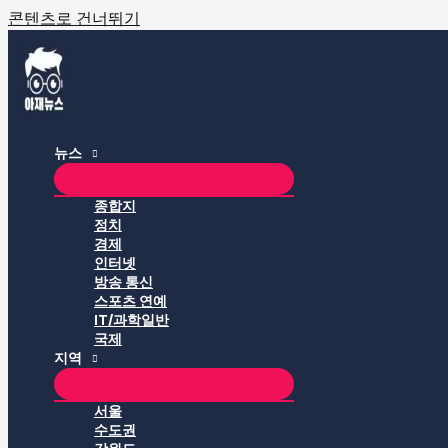
콘텐츠로 건너뛰기
뉴스
종합지
정치
경제
인터넷
방송 통신
스포츠 연예
IT/과학일반
국제
지역
서울
수도권