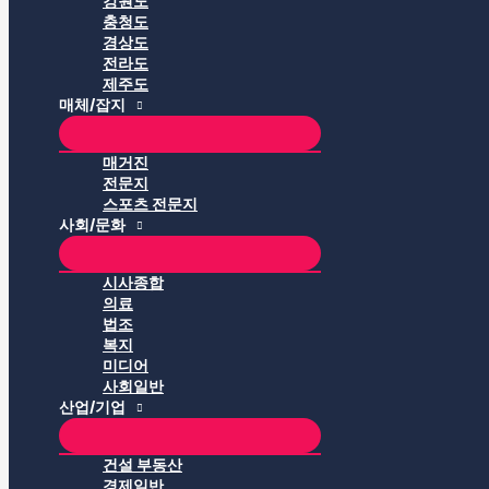
강원도
충청도
경상도
전라도
제주도
매체/잡지
매거진
전문지
스포츠 전문지
사회/문화
시사종합
의료
법조
복지
미디어
사회일반
산업/기업
건설 부동산
경제일반