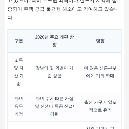
고 있으며, 특히 수도권 외곽이나 신도시 지역에 집
중되어 주택 공급 불균형 해소에도 기여하고 있습니
다.
2026년 주요 개편 방
구분
영향
향
소득
및 자
맞벌이 및 외벌이 기
더 많은 신혼부부
산 기
준 상향
에게 기회 확대
준
자녀
자녀 수에 따른 가점
출산 가구에 압도
유무
및 신생아 특공 신설/
적으로 유리
가점
강화
신혼 기간이 긴