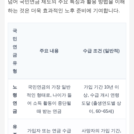
넘어 국민연금 제도의 주요 특징과 활용 방법을 이해
하는 것은 더욱 효과적인 노후 준비에 기여합니다.
국
민
연
주요 내용
수급 조건 (일반적)
금
유
형
노
국민연금의 가장 일반
가입 기간 10년 이
령
적인 형태로, 나이가 들
상, 수급 개시 연령
연
어 소득 활동이 중단될
도달 (출생연도별 상
금
때 받는 연금
이, 60~65세)
유
가입자 또는 연금 수급
사망자의 가입 기간,