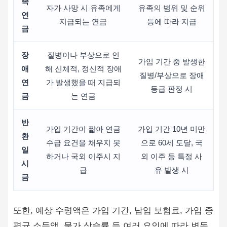
족
자가 사망 시 유족에게
유족의 범위 및 순위
연
지급되는 연금
등에 따라 지급
금
장
질병이나 부상으로 인
가입 기간 중 발생한
애
해 신체적, 정신적 장애
질병/부상으로 장애
연
가 발생했을 때 지급되
등급 판정 시
금
는 연금
반
가입 기간이 짧아 연금
가입 기간 10년 미만
환
수급 요건을 채우지 못
으로 60세 도달, 국
일
하거나 국외 이주시 지
외 이주 등 특정 사
시
급
유 발생 시
금
또한, 예상 수령액은 가입 기간, 납입 보험료, 가입 중
평균 소득액, 물가 상승률 등 여러 요인에 따라 변동