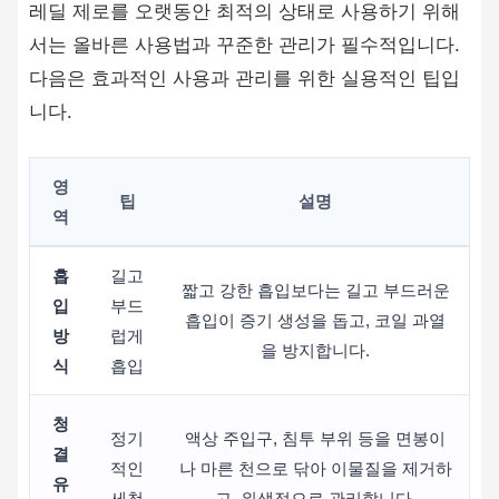
레딜 제로를 오랫동안 최적의 상태로 사용하기 위해
서는 올바른 사용법과 꾸준한 관리가 필수적입니다.
다음은 효과적인 사용과 관리를 위한 실용적인 팁입
니다.
영
팁
설명
역
흡
길고
짧고 강한 흡입보다는 길고 부드러운
입
부드
흡입이 증기 생성을 돕고, 코일 과열
방
럽게
을 방지합니다.
식
흡입
청
정기
액상 주입구, 침투 부위 등을 면봉이
결
적인
나 마른 천으로 닦아 이물질을 제거하
유
세척
고, 위생적으로 관리합니다.