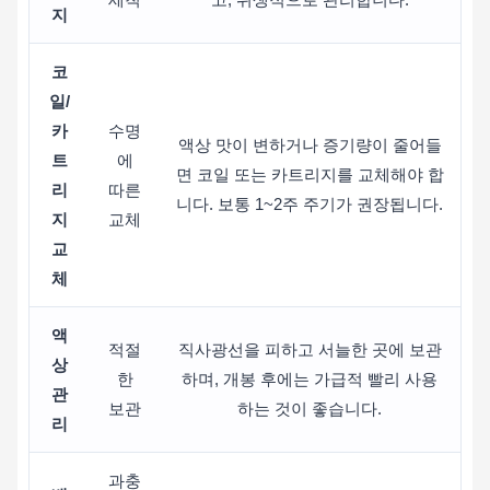
지
코
일/
카
수명
액상 맛이 변하거나 증기량이 줄어들
트
에
면 코일 또는 카트리지를 교체해야 합
리
따른
니다. 보통 1~2주 주기가 권장됩니다.
지
교체
교
체
액
적절
직사광선을 피하고 서늘한 곳에 보관
상
한
하며, 개봉 후에는 가급적 빨리 사용
관
보관
하는 것이 좋습니다.
리
과충