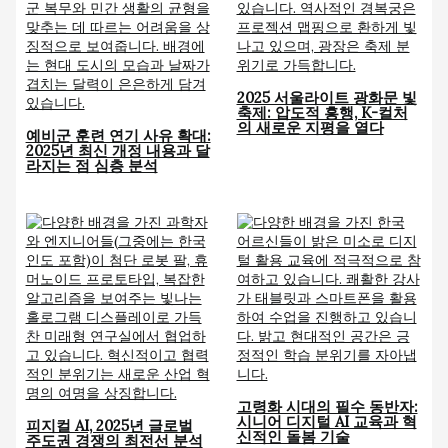
2025 서울라이트 광화문 빛
축제: 압도적 흥행, K-컬처
의 새로운 지평을 열다
예비군 훈련 연기 사유 확대:
2025년 최신 개정 내용과 달
라지는 점 심층 분석
고령화 시대의 필수 동반자:
시니어 디지털 AI 교육과 혁
피지컬 AI, 2025년 글로벌
신적인 돌봄 기술
주도권 경쟁의 최전선 분석