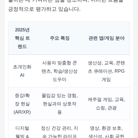
긍정적으로 평가하고 있습니다.
2025년
핵심 트
주요 특징
관련 앱/게임 분야
렌드
사용자 맞춤형 콘
생산성, 교육, 콘텐
초개인화
텐츠, 학습/생산성
츠 큐레이션, RPG
AI
도우미
게임
증강/확
몰입감 있는 경험,
캐주얼 게임, 교육,
장 현실
현실과의 상호작
쇼핑, 관광
(AR/XR)
용
디지털
정신 건강 관리, 지
명상, 환경 보호,
웰빙 &
속 가능한 라이프
생산성, 사회 공헌