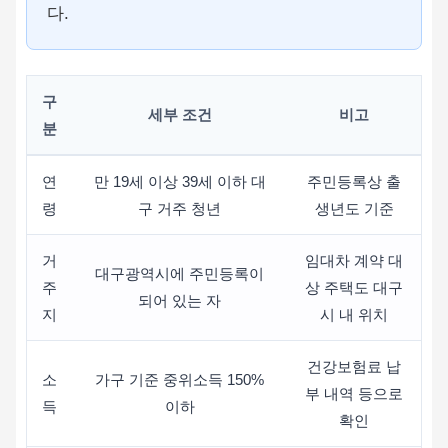
다.
구
세부 조건
비고
분
연
만 19세 이상 39세 이하 대
주민등록상 출
령
구 거주 청년
생년도 기준
거
임대차 계약 대
대구광역시에 주민등록이
주
상 주택도 대구
되어 있는 자
지
시 내 위치
건강보험료 납
소
가구 기준 중위소득 150%
부 내역 등으로
득
이하
확인