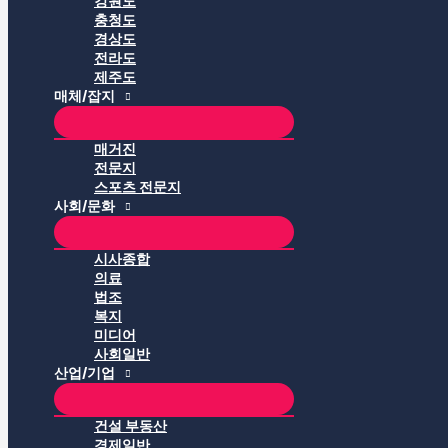
강원도
충청도
경상도
전라도
제주도
매체/잡지
매거진
전문지
스포츠 전문지
사회/문화
시사종합
의료
법조
복지
미디어
사회일반
산업/기업
건설 부동산
경제일반