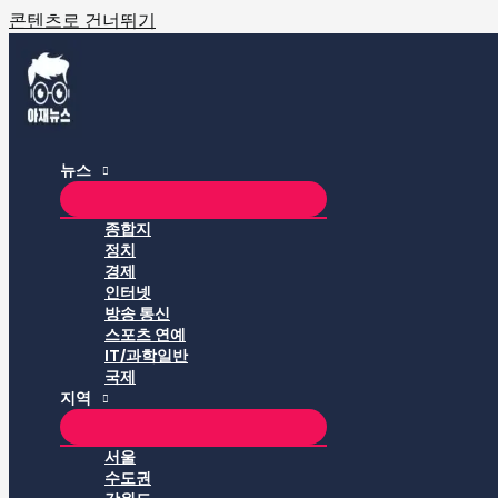
콘텐츠로 건너뛰기
뉴스
종합지
정치
경제
인터넷
방송 통신
스포츠 연예
IT/과학일반
국제
지역
서울
수도권