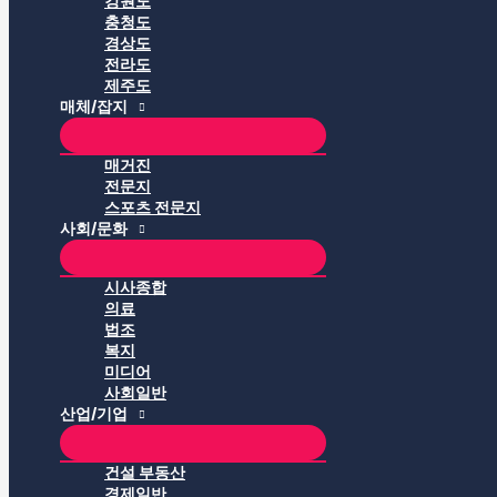
강원도
충청도
경상도
전라도
제주도
매체/잡지
매거진
전문지
스포츠 전문지
사회/문화
시사종합
의료
법조
복지
미디어
사회일반
산업/기업
건설 부동산
경제일반