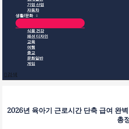
기업 산업
자동차
생활/문화
식품 건강
패션 디자인
교육
여행
종교
문화일반
게임
검색
2026년 육아기 근로시간 단축 급여 완벽
총