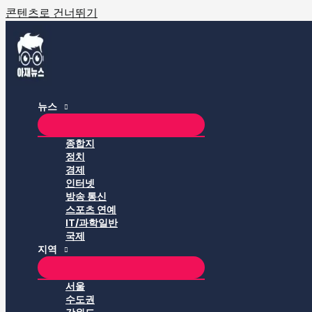
콘텐츠로 건너뛰기
뉴스
종합지
정치
경제
인터넷
방송 통신
스포츠 연예
IT/과학일반
국제
지역
서울
수도권