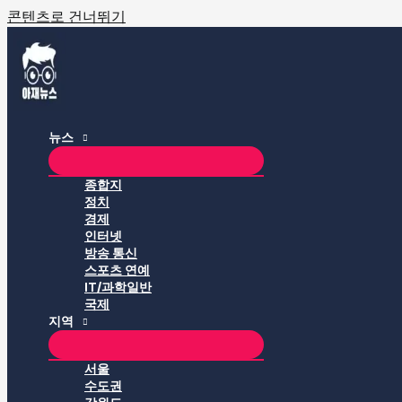
콘텐츠로 건너뛰기
뉴스
종합지
정치
경제
인터넷
방송 통신
스포츠 연예
IT/과학일반
국제
지역
서울
수도권