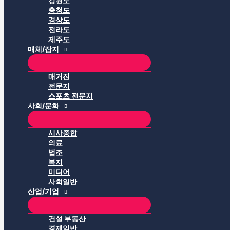
강원도
충청도
경상도
전라도
제주도
매체/잡지
매거진
전문지
스포츠 전문지
사회/문화
시사종합
의료
법조
복지
미디어
사회일반
산업/기업
건설 부동산
경제일반