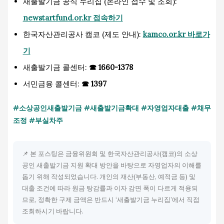
새출발기금 공식 누리집 (온라인 접수 및 조회):
newstartfund.or.kr 접속하기
한국자산관리공사 캠코 (제도 안내):
kamco.or.kr 바로가
기
새출발기금 콜센터:
☎ 1660-1378
서민금융 콜센터:
☎ 1397
#소상공인새출발기금 #새출발기금확대 #자영업자대출 #채무
조정 #부실차주
📌 본 포스팅은 금융위원회 및 한국자산관리공사(캠코)의 소상
공인 새출발기금 지원 확대 방안을 바탕으로 자영업자의 이해를
돕기 위해 작성되었습니다. 개인의 재산(부동산, 예적금 등) 및
대출 조건에 따라 원금 탕감률과 이자 감면 폭이 다르게 적용되
므로, 정확한 구제 금액은 반드시 ‘새출발기금 누리집’에서 직접
조회하시기 바랍니다.