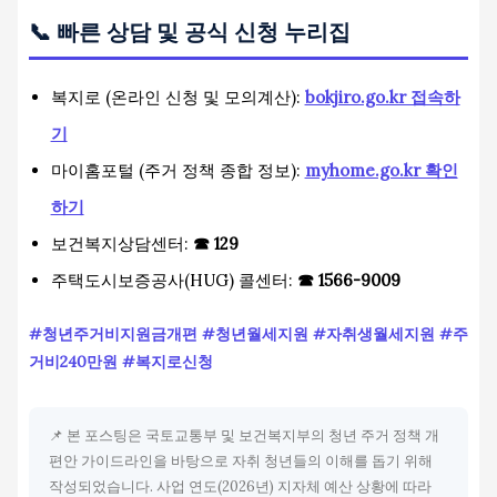
📞 빠른 상담 및 공식 신청 누리집
복지로 (온라인 신청 및 모의계산):
bokjiro.go.kr 접속하
기
마이홈포털 (주거 정책 종합 정보):
myhome.go.kr 확인
하기
보건복지상담센터:
☎ 129
주택도시보증공사(HUG) 콜센터:
☎ 1566-9009
#청년주거비지원금개편 #청년월세지원 #자취생월세지원 #주
거비240만원 #복지로신청
📌 본 포스팅은 국토교통부 및 보건복지부의 청년 주거 정책 개
편안 가이드라인을 바탕으로 자취 청년들의 이해를 돕기 위해
작성되었습니다. 사업 연도(2026년) 지자체 예산 상황에 따라