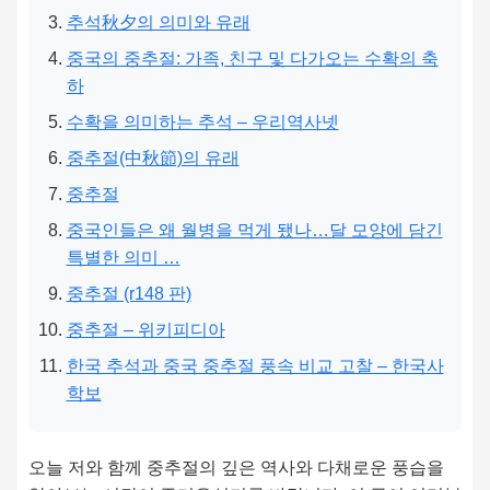
추석秋夕의 의미와 유래
중국의 중추절: 가족, 친구 및 다가오는 수확의 축
하
수확을 의미하는 추석 – 우리역사넷
중추절(中秋節)의 유래
중추절
중국인들은 왜 월병을 먹게 됐나…달 모양에 담긴
특별한 의미 …
중추절 (r148 판)
중추절 – 위키피디아
한국 추석과 중국 중추절 풍속 비교 고찰 – 한국사
학보
오늘 저와 함께 중추절의 깊은 역사와 다채로운 풍습을