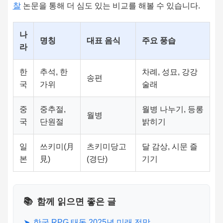
찰
논문을 통해 더 심도 있는 비교를 해볼 수 있습니다.
나
명칭
대표 음식
주요 풍습
라
한
추석, 한
차례, 성묘, 강강
송편
국
가위
술래
중
중추절,
월병 나누기, 등롱
월병
국
단원절
밝히기
일
쓰키미(月
츠키미당고
달 감상, 시문 즐
본
見)
(경단)
기기
📚
함께 읽으면 좋은 글
➤
한국 RPG 태동 2025년 미래 전망